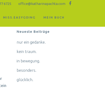
77 6725
office@katharinapachta.com
MISS.EASYGOING
MEIN BUCH
Neueste Beiträge
nur ein gedanke.
kein traum.
in bewegung.
besonders.
ür
glücklich.
tein