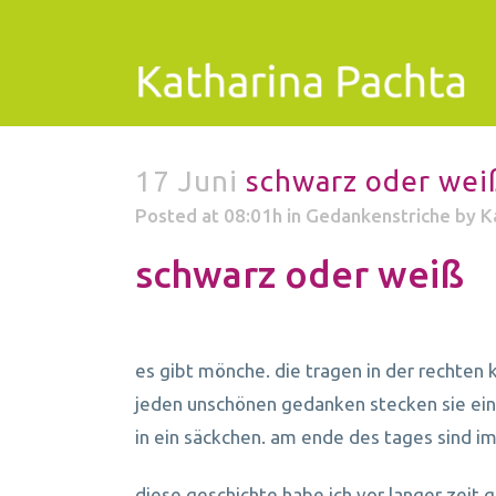
17 Juni
schwarz oder wei
Posted at 08:01h
in
Gedankenstriche
by
K
schwarz oder weiß
es gibt mönche. die tragen in der rechten k
jeden unschönen gedanken stecken sie ein
in ein säckchen. am ende des tages sind 
diese geschichte habe ich vor langer zeit 