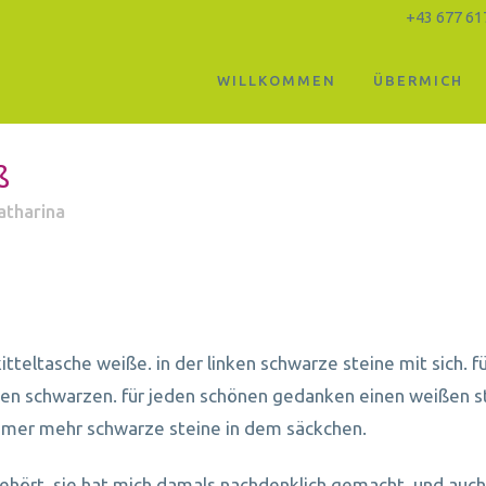
+43 677 61
WILLKOMMEN
ÜBERMICH
ß
atharina
itteltasche weiße. in der linken schwarze steine mit sich. f
en schwarzen. für jeden schönen gedanken einen weißen s
immer mehr schwarze steine in dem säckchen.
gehört. sie hat mich damals nachdenklich gemacht. und auch