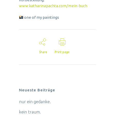
www.katharinapachta.com/mein-buch
one of my paintings
Share
Print page
Neueste Beiträge
nur ein gedanke.
kein traum.