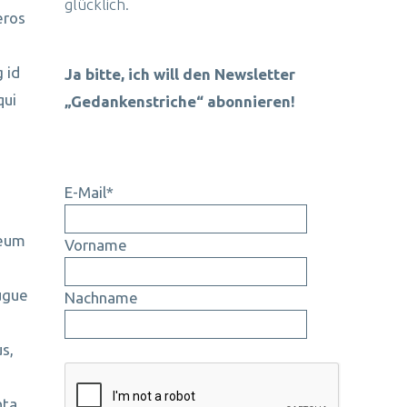
glücklich.
eros
 id
Ja bitte, ich will den Newsletter
qui
„Gedankenstriche“ abonnieren!
E-Mail*
 eum
Vorname
augue
Nachname
s,
nta