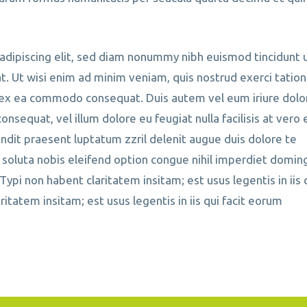
adipiscing elit, sed diam nonummy nibh euismod tincidunt 
. Ut wisi enim ad minim veniam, quis nostrud exerci tation
ip ex ea commodo consequat. Duis autem vel eum iriure dolor
onsequat, vel illum dolore eu feugiat nulla facilisis at vero 
andit praesent luptatum zzril delenit augue duis dolore te
m soluta nobis eleifend option congue nihil imperdiet doming
pi non habent claritatem insitam; est usus legentis in iis 
itatem insitam; est usus legentis in iis qui facit eorum