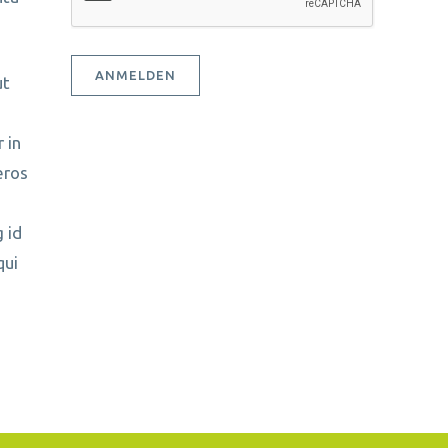
ANMELDEN
ut
 in
eros
 id
qui