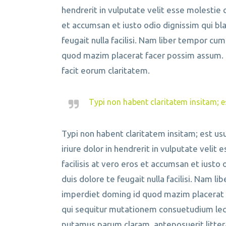
hendrerit in vulputate velit esse molestie c
et accumsan et iusto odio dignissim qui bl
feugait nulla facilisi. Nam liber tempor cu
quod mazim placerat facer possim assum. Ty
facit eorum claritatem.
Typi non habent claritatem insitam; es
Typi non habent claritatem insitam; est usu
iriure dolor in hendrerit in vulputate velit
facilisis at vero eros et accumsan et iusto
duis dolore te feugait nulla facilisi. Nam l
imperdiet doming id quod mazim placerat 
qui sequitur mutationem consuetudium lec
putamus parum claram, anteposuerit litter