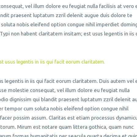
onsequat, vel illum dolore eu feugiat nulla facilisis at vero 
andit praesent luptatum zzril delenit augue duis dolore te
m soluta nobis eleifend option congue nihil imperdiet doming
pi non habent claritatem insitam; est usus legentis in iis 
t usus legentis in iis qui facit eorum claritatem.
s legentis in iis qui facit eorum claritatem. Duis autem vel
 esse molestie consequat, vel illum dolore eu feugiat nulla
 odio dignissim qui blandit praesent luptatum zzril delenit 
iber tempor cum soluta nobis eleifend option congue nihil
facer possim assum. Claritas est etiam processus dynamicu
torum. Mirum est notare quam littera gothica, quam nunc
arum formas humanitatis per seacula quarta decima et qui