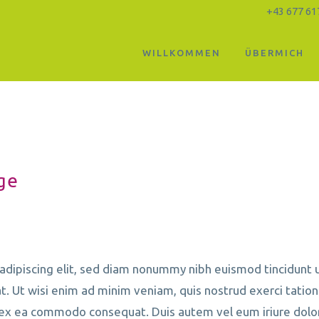
+43 677 61
WILLKOMMEN
ÜBERMICH
Right Sidebar
ge
adipiscing elit, sed diam nonummy nibh euismod tincidunt 
. Ut wisi enim ad minim veniam, quis nostrud exerci tation
ip ex ea commodo consequat. Duis autem vel eum iriure dolor