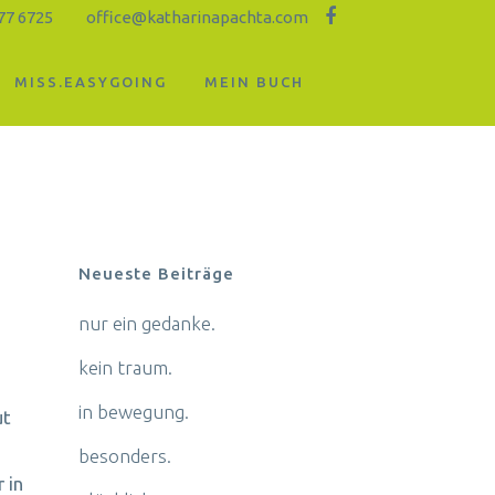
77 6725
office@katharinapachta.com
MISS.EASYGOING
MEIN BUCH
Neueste Beiträge
nur ein gedanke.
kein traum.
in bewegung.
ut
besonders.
 in