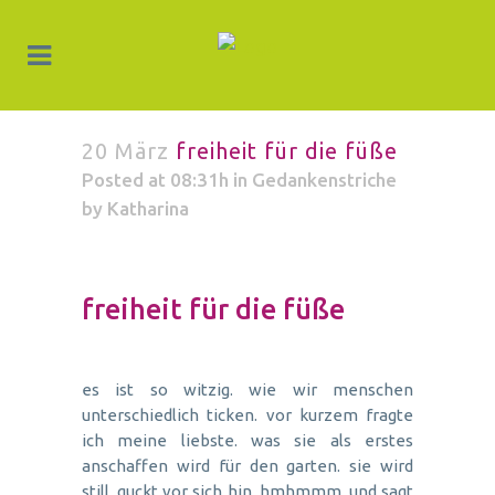
20 März
freiheit für die füße
Posted at 08:31h
in
Gedankenstriche
by
Katharina
freiheit für die füße
es ist so witzig. wie wir menschen
unterschiedlich ticken. vor kurzem fragte
ich meine liebste. was sie als erstes
anschaffen wird für den garten. sie wird
still. guckt vor sich hin. hmhmmm. und sagt