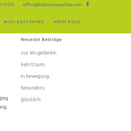
77 6725
office@katharinapachta.com
MISS.EASYGOING
MEIN BUCH
Neueste Beiträge
nur ein gedanke.
kein traum.
in bewegung.
besonders.
ging
glücklich.
ung.