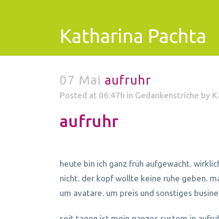
07 Mai
aufruhr
Posted at 06:47h
in
Gedankenstriche
by
K
aufruhr
heute bin ich ganz früh aufgewacht. wirklic
nicht. der kopf wollte keine ruhe geben. m
um avatare. um preis und sonstiges busine
seit tagen ist mein ganzes system in aufru