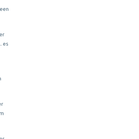
deen
er
. es
n
er
um
er