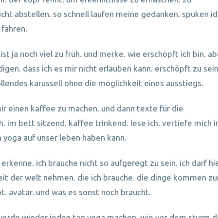
icht abstellen. so schnell laufen meine gedanken. spuken i
 fahren.
ist ja noch viel zu früh. und merke. wie erschöpft ich bin. ab
digen. dass ich es mir nicht erlauben kann. erschöpft zu sein
ollendes karussell ohne die möglichkeit eines ausstiegs.
ir einen kaffee zu machen. und dann texte für die
 im bett sitzend. kaffee trinkend. lese ich. vertiefe mich i
 yoga auf unser leben haben kann.
h erkenne. ich brauche nicht so aufgeregt zu sein. ich darf hi
e zeit der welt nehmen. die ich brauche. die dinge kommen z
t. avatar. und was es sonst noch braucht.
ich werde wieder jeden tag yoga machen. wie vor dem sturm d