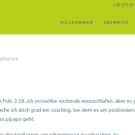
+43 677 61
WILLKOMMEN
ÜBERMICH
atharina
h früh. 3:38. ich versuchte nochmals einzuschlafen. aber es 
ache ich doch grad ein coaching. bei dem es um positionier
ss pipapo geht.
hr. der kopf rennt. um erkenntnisse zu erhaschen. zu